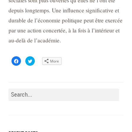
sociales sont plus ouvertes qu’elles ne l’ont été
depuis longtemps. Une influence significative et
durable de l’économie politique peut être exercée
par une action concertée, à la fois à l’intérieur et
au-delà de l’académie.
Click
Click
More
to
to
share
share
on
on
Facebook
Twitter
(Opens
(Opens
in
in
new
new
window)
window)